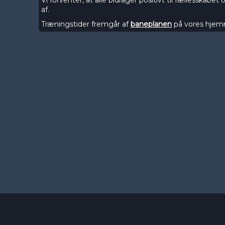
Vi forventer, at alle bidrager positivt til fællesskabe
af.
Træningstider fremgår af
baneplanen
på vores hjemm