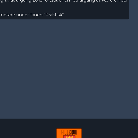
t og til, at årgang 2015 fortsat er en fed årgang at være en del
eside under fanen "Praktisk".