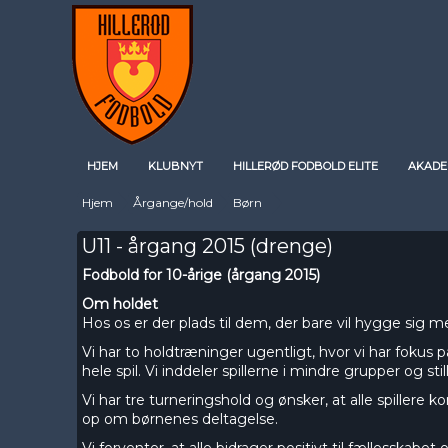
HJEM
KLUBNYT
HILLERØD FODBOLD ELITE
AKADE
Hjem
Årgange/hold
Børn
U11 - årgang 2015 (drenge)
Fodbold for 10-årige (årgang 2015)
Om holdet
Hos os er der plads til dem, der bare vil hygge sig 
Vi har to holdtræninger ugentligt, hvor vi har fokus 
hele spil. Vi inddeler spillerne i mindre grupper og stil
Vi har tre turneringshold og ønsker, at alle spillere
op om børnenes deltagelse.