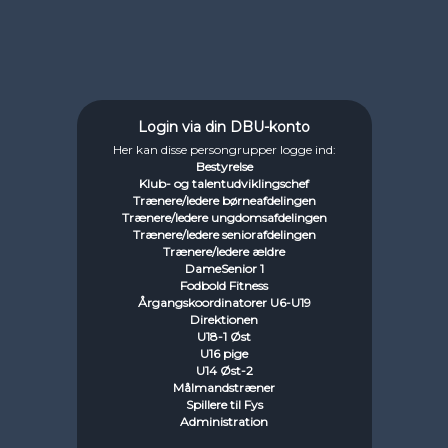
Login via din DBU-konto
Her kan disse persongrupper logge ind:
Bestyrelse
Klub- og talentudviklingschef
Trænere/ledere børneafdelingen
Trænere/ledere ungdomsafdelingen
Trænere/ledere seniorafdelingen
Trænere/ledere ældre
DameSenior 1
Fodbold Fitness
Årgangskoordinatorer U6-U19
Direktionen
U18-1 Øst
U16 pige
U14 Øst-2
Målmandstræner
Spillere til Fys
Administration