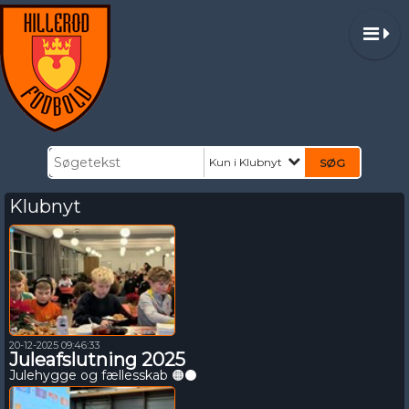
Kun i Klubnyt
Klubnyt
20-12-2025 09:46:33
Juleafslutning 2025
Julehygge og fællesskab 🟠⚫